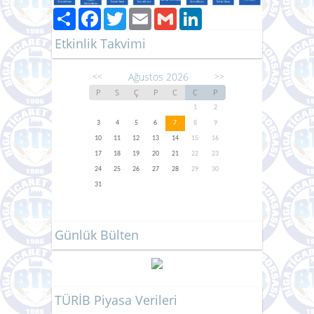
Paylaş
Facebook
Twitter
Email
Gmail
LinkedIn
Etkinlik Takvimi
Ağustos 2026
<<
>>
P
S
Ç
P
C
C
P
1
2
3
4
5
6
7
8
9
10
11
12
13
14
15
16
17
18
19
20
21
22
23
24
25
26
27
28
29
30
31
Günlük Bülten
TÜRİB Piyasa Verileri