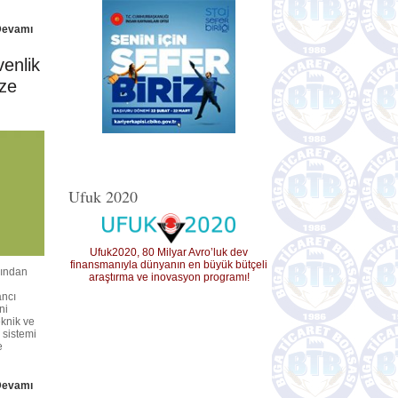
Devamı
enlik
ize
Ufuk 2020
Ufuk2020, 80 Milyar Avro’luk dev
finansmanıyla dünyanın en büyük bütçeli
ğından
araştırma ve inovasyon programı!
ancı
ni
knik ve
u sistemi
e
Devamı