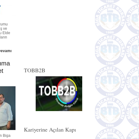
urumu
ş ve
u Elde
ların
Devamı
nma
TOBB2B
et
Kariyerine Açılan Kapı
n Biga