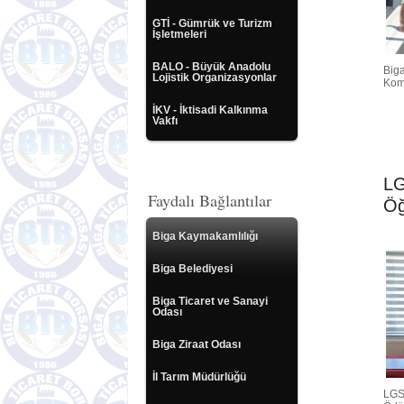
GTİ - Gümrük ve Turizm
İşletmeleri
BALO - Büyük Anadolu
Biga
Lojistik Organizasyonlar
Kom
İKV - İktisadi Kalkınma
Vakfı
LG
Faydalı Bağlantılar
Öğ
Biga Kaymakamlılığı
Biga Belediyesi
Biga Ticaret ve Sanayi
Odası
Biga Ziraat Odası
İl Tarım Müdürlüğü
LGS'