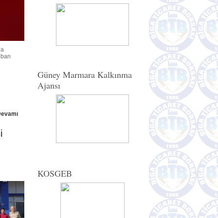
da
çoban
Güney Marmara Kalkınma
Ajansı
Devamı
i
KOSGEB