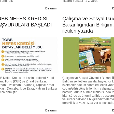
lendirdik
Ticaret Borsası’na Ziyaret
Devamı
OBB NEFES KREDİSİ
Çalışma ve Sosyal Güv
AŞVURULARI BAŞLADI
Bakanlığından Birliğim
iletilen yazıda
 Nefes Kredisine ilişkin protokol Kredi
Çalışma ve Sosyal Güvenlik Bakanlı
nti Fonu (KGF) ve Ziraat Bankası,
Birliğimize iletilen yazıda, hayvancılık
bank, Vakıfbank, Akbank, Yapı ve Kredi
işletmelerinde istihdam edilecek yab
ası, Denizbank ve Ziraat Katılım Bankası
çoban/sürü yöneticileri için çalışma iz
imzalanmıştır.
başvurularının alınması hususunda te
idari süreçler, önemli tarihler, başvur
ve süreci hakkında bilgilendirmeler v
gereklilikler yazımızda yer almaktadır.
Devamı