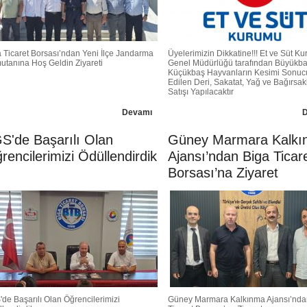
 Ticaret Borsası’ndan Yeni İlçe Jandarma
Üyelerimizin Dikkatine!!! Et ve Süt K
utanına Hoş Geldin Ziyareti
Genel Müdürlüğü tarafından Büyükba
Küçükbaş Hayvanların Kesimi Sonuc
Edilen Deri, Sakatat, Yağ ve Bağırsak
Satışı Yapılacaktır
Devamı
S'de Başarılı Olan
Güney Marmara Kalkı
rencilerimizi Ödüllendirdik
Ajansı’ndan Biga Ticar
Borsası’na Ziyaret
de Başarılı Olan Öğrencilerimizi
Güney Marmara Kalkınma Ajansı’nda