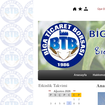
Üye O
Anasayfa
Hakkımı
Ana
Etkinlik Takvimi
<<
Ağustos 2026
>>
P
S
Ç
P
C
C
P
1
2
3
4
5
6
7
8
9