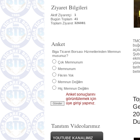
Ziyaret Bilgileri
Aktif Ziyaretçi
1
Bugün Toplam
41
Toplam Ziyaret
326081
TMO
Anket
buğd
açıl
Biga Ticaret Borsası Hizmetlerinden Memnun
Şuba
musunuz?
ekme
Çok Memnunum
yöne
tari
Memnunum
beli
Fikrim Yok
Memnun Değilim
Hiç Memnun Değilim
Anket sonuçlarını
To
görüntülemek için
üye girişi yapınız.
Ge
20
Du
Tanıtım Videolarımız
YOUTUBE KANALIMIZ