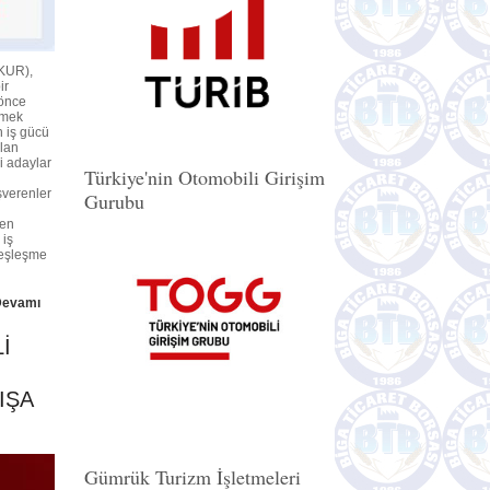
ŞKUR),
ir
 önce
rmek
n iş gücü
ilan
ki adaylar
Türkiye'nin Otomobili Girişim
şverenler
Gurubu
den
 iş
r eşleşme
Devamı
İ
IŞA
Gümrük Turizm İşletmeleri