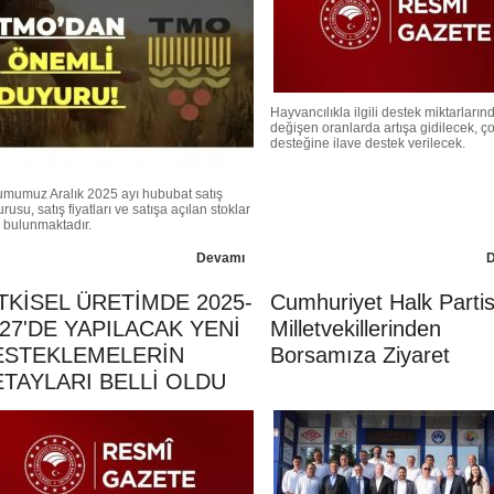
Hayvancılıkla ilgili destek miktarların
değişen oranlarda artışa gidilecek, 
desteğine ilave destek verilecek.
umumuz Aralık 2025 ayı hububat satış
rusu, satış fiyatları ve satışa açılan stoklar
 bulunmaktadır.
Devamı
TKİSEL ÜRETİMDE 2025-
Cumhuriyet Halk Partis
27'DE YAPILACAK YENİ
Milletvekillerinden
ESTEKLEMELERİN
Borsamıza Ziyaret
TAYLARI BELLİ OLDU