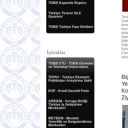
TOBB Kapasite Raporu
Türkiye Ticaret Sicil
Gazetesi
Tarı
üre
tarı
TOBB Türkiye Fuar Rehberi
teşv
dest
Baka
Bitk
Diğe
Kara
İştirakler
Cum
yayı
TOBB ETÜ - TOBB Ekonomi
ve Teknoloji Üniversitesi
Bi
TEPAV - Türkiye Ekonomi
Politikaları Araştırma Vakfı
Ye
Ko
KGF - Kredi Garanti Fonu
Zi
ABİGEM - Avrupa Birliği
Türkiye İş Geliştirme
Merkezleri
MEYBEM - Mesleki
Yeterlilik ve Belgelendirme
Merkezleri