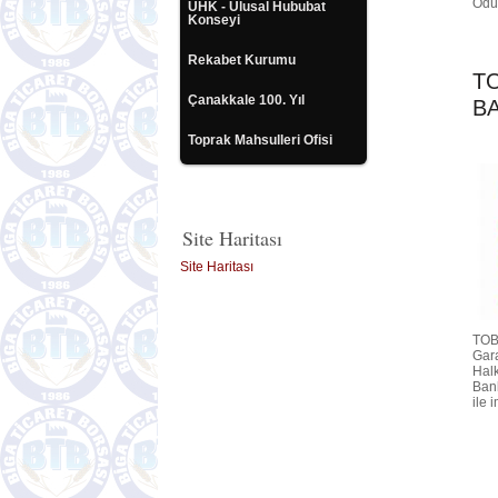
Ödül
UHK - Ulusal Hububat
Konseyi
Rekabet Kurumu
T
Çanakkale 100. Yıl
B
Toprak Mahsulleri Ofisi
Site Haritası
Site Haritası
TOBB
Gara
Halk
Bank
ile 