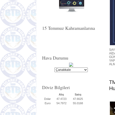
Hayvancılık Fuarı Başlıyor.
15 Temmuz Kahramanlarına
SAY
AİD
Hava Durumu
GÜN
YAP
ALM
TM
Döviz Bilgileri
Hu
Alış
Satış
Dolar
47.4723
47.6625
Euro
54.7972
55.0168