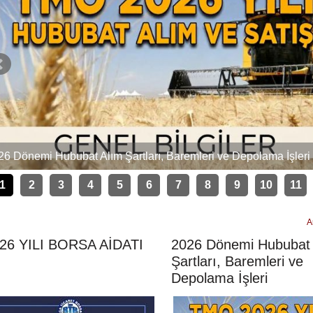
26 Dönemi Hububat Alım Şartları, Baremleri ve Depolama İşleri
1
2
3
4
5
6
7
8
9
10
11
A
26 YILI BORSA AİDATI
2026 Dönemi Hububat
Şartları, Baremleri ve
Depolama İşleri