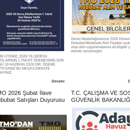
Genel Müdürlüğümüzce 2026 Dönem
Hububat Müdahale Alım Fiyatları açı
olup alım uygulamalarına ait bilgiler 
ekinde sunulmuştur.
IN ÜYEMİZ, 2026 YILI BORSA
ATLARININ 1.TAKSİT ÖDEMESİNİN SON
Ü 30 HAZİRAN 2026 DIR. ÖDEME
TIYSANIZ BU MESAJI DİKKATE
AYINIZ.
Devamı
O 2026 Şubat İlave
T.C. ÇALIŞMA VE SO
bubat Satışları Duyurusu
GÜVENLİK BAKANLIĞ