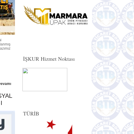
i
klanmış
yazımız
İŞKUR Hizmet Noktası
Devamı
SYAL
I
TÜRİB