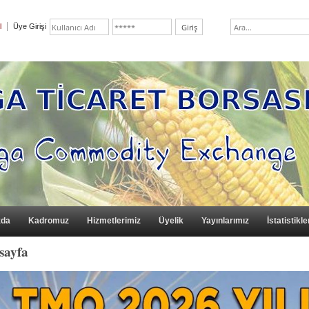
l
Üye Girişi
zda
Kadromuz
Hizmetlerimiz
Üyelik
Yayınlarımız
İstatistikle
sayfa