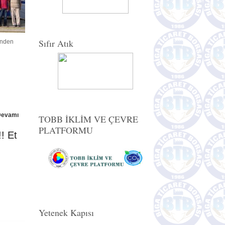
Sıfır Atık
rinden
Devamı
TOBB İKLİM VE ÇEVRE
PLATFORMU
!! Et
Yetenek Kapısı