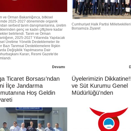
m ve Orman Bakanlığınca, bitkisel
timde 2025-2027 döneminde organik
Cumhuriyet Halk Partisi Milletvekille
mdan serbest tarım danışmanlarına, üretim
Borsamıza Ziyaret
iklerinden genç ve kadın çiftçilere kadar
ekler belirlendi. Tarım ve Orman
nlığının, 2025-2027 Yıllarında Yapılacak
isel Üretime Yönelik Desteklemeler ile
r Bazı Tarımsal Desteklemelere İlişkin
rda Değişiklik Yapılmasına Dair
hurbaşkanı Kararı, Resmi Gazete'de
mlandı.
Devamı
ga Ticaret Borsası’ndan
Üyelerimizin Dikkatine!
ni İlçe Jandarma
ve Süt Kurumu Genel
mutanına Hoş Geldin
Müdürlüğü'nden
yareti