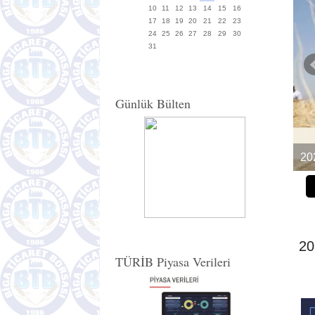
10
11
12
13
14
15
16
17
18
19
20
21
22
23
24
25
26
27
28
29
30
31
Günlük Bülten
20
20
TÜRİB Piyasa Verileri