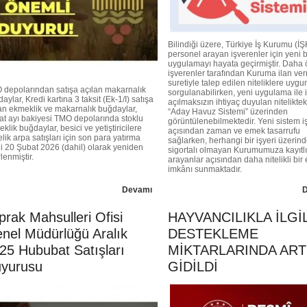
Bilindiği üzere, Türkiye İş Kurumu (İ
personel arayan işverenler için yeni b
uygulamayı hayata geçirmiştir. Daha
işverenler tarafından Kuruma ilan ve
suretiyle talep edilen niteliklere uygu
 depolarından satışa açılan makarnalık
sorgulanabilirken, yeni uygulama ile 
aylar, Kredi kartına 3 taksit (Ek-1/I) satışa
açılmaksızın ihtiyaç duyulan nitelikte
an ekmeklik ve makarnalık buğdaylar,
“Aday Havuz Sistemi” üzerinden
t ayı bakiyesi TMO depolarında stoklu
görüntülenebilmektedir. Yeni sistem i
klik buğdaylar, besici ve yetiştiricilere
açısından zaman ve emek tasarrufu
lik arpa satışları için son para yatırma
sağlarken, herhangi bir işyeri üzerin
hi 20 Şubat 2026 (dahil) olarak yeniden
sigortalı olmayan Kurumumuza kayıtlı
rlenmiştir.
arayanlar açısından daha nitelikli bi
imkânı sunmaktadır.
Devamı
prak Mahsulleri Ofisi
HAYVANCILIKLA İLGİL
nel Müdürlüğü Aralık
DESTEKLEME
25 Hububat Satışları
MİKTARLARINDA ART
yurusu
GİDİLDİ