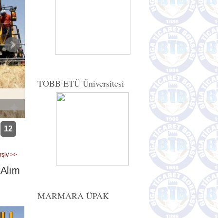
TOBB ETÜ Üniversitesi
12
rşiv >>
 Alım
Güney Marmara Kalkınma Ajansı Yerel Kalkınma Haml
MARMARA ÜPAK