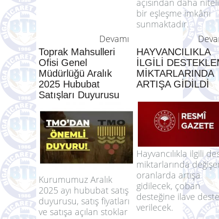
sağlarken, herhangi 
işyeri üzerinden sigor
olmayan Kurumumu
kayıtlı iş arayanlar
açısından daha niteli
bir eşleşme imkânı
sunmaktadır.
Devamı
Deva
Toprak Mahsulleri
HAYVANCILIKLA
Ofisi Genel
İLGİLİ DESTEKL
Müdürlüğü Aralık
MİKTARLARINDA
2025 Hububat
ARTIŞA GİDİLDİ
Satışları Duyurusu
Hayvancılıkla ilgili de
miktarlarında değişe
oranlarda artışa