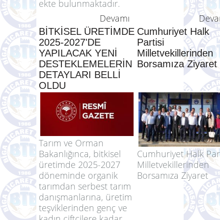
Kurumumuz Aralık
gidilecek, çoban
2025 ayı hububat satış
desteğine ilave dest
duyurusu, satış fiyatları
verilecek.
ve satışa açılan stoklar
ekte bulunmaktadır.
Devamı
Deva
BİTKİSEL ÜRETİMDE
Cumhuriyet Halk
2025-2027'DE
Partisi
YAPILACAK YENİ
Milletvekillerinden
DESTEKLEMELERİN
Borsamıza Ziyaret
DETAYLARI BELLİ
OLDU
Tarım ve Orman
Bakanlığınca, bitkisel
Cumhuriyet Halk Part
üretimde 2025-2027
Milletvekillerinden
döneminde organik
Borsamıza Ziyaret