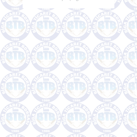
Ufuk2020, 80 Milyar Avro’luk dev finansmanıyla
dünyanın en büyük bütçeli araştırma ve
inovasyon programı!