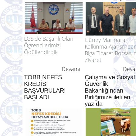
LGS'de Başarılı Olan
Güney Marmara
Öğrencilerimizi
Kalkınma Ajansı’n
Ödüllendirdik
Biga Ticaret
Borsası’na Ziyaret
LGS'de Başarılı Olan
Güney Marmara
Öğrencilerimizi
Kalkınma Ajansı’nda
Ödüllendirdik
Biga Ticaret Borsası’
Ziyaret
Devamı
Deva
TOBB NEFES
Çalışma ve Sosyal
KREDİSİ
Güvenlik
BAŞVURULARI
Bakanlığından
BAŞLADI
Birliğimize iletilen
yazıda