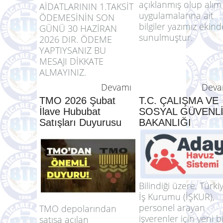
Genel
Müdürlüğümüzce 2
Dönemi Hububat
SAYIN ÜYEMİZ, 2026
Müdahale Alım Fiyatl
YILI BORSA
açıklanmış olup alım
AİDATLARININ 1.TAKSİT
uygulamalarına ait
ÖDEMESİNİN SON
bilgiler yazımız ekind
GÜNÜ 30 HAZİRAN
sunulmuştur.
2026 DIR. ÖDEME
YAPTIYSANIZ BU
MESAJI DİKKATE
ALMAYINIZ.
Devamı
Deva
TMO 2026 Şubat
T.C. ÇALIŞMA VE
İlave Hububat
SOSYAL GÜVENL
Satışları Duyurusu
BAKANLIĞI