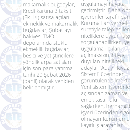
Bilindiği üzere, Türki
İş Kurumu (İŞKUR),
personel arayan
TMO depolarından
işverenler için yeni b
satışa açılan
uygulamayı hayata
makarnalık buğdaylar,
geçirmiştir. Daha ön
Kredi kartına 3 taksit
işverenler tarafından
(Ek-1/I) satışa açılan
Kuruma ilan vermek
ekmeklik ve makarnalık
suretiyle talep edilen
buğdaylar, Şubat ayı
niteliklere uygun iş 
bakiyesi TMO
sorgulanabilirken, ye
depolarında stoklu
uygulama ile ilan
ekmeklik buğdaylar,
açılmaksızın ihtiyaç
besici ve yetiştiricilere
duyulan nitelikteki
yönelik arpa satışları
adaylar “Aday Havuz
için son para yatırma
Sistemi” üzerinden
tarihi 20 Şubat 2026
görüntülenebilmekte
(dahil) olarak yeniden
Yeni sistem işverenle
belirlenmiştir.
açısından zaman ve
emek tasarrufu