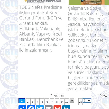
TOBB Nefes Kredisine
Çalışma ve Sosyal
ilişkin protokol Kredi
Güvenlik Bakanlığın
Garanti Fonu (KGF) ve
Birliğimize iletilen
Ziraat Bankası,
yazıda, hayvancılık
Halkbank, Vakıfbank,
işletmelerinde istih
Akbank, Yapı ve Kredi
edilecek yabancı
Bankası, Denizbank ve
çoban/sürü yöneticil
Ziraat Katılım Bankası
için çalışma izni
ile imzalanmıştır.
başvurularının alınm
hususunda teknik ve
idari süreçler, öneml
tarihler, başvuru sis
ve süreci hakkında
bilgilendirmeler ve
gereklilikler yazımızd