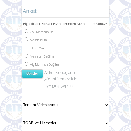
Alış
Satış
Dolar
47.4896
47.6799
Euro
54.7365
54.9559
Anket
Biga Ticaret Borsası Hizmetlerinden Memnun musunuz?
Çok Memnunum
Memnunum
Fikrim Yok
Memnun Değilim
Hiç Memnun Değilim
Anket sonuçlarını
görüntülemek için
üye girişi yapınız.