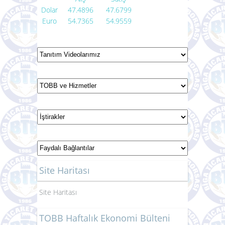
Dolar
47.4896
47.6799
Euro
54.7365
54.9559
Site Haritası
Site Haritası
TOBB Haftalık Ekonomi Bülteni