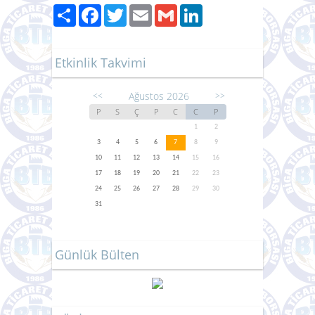
Paylaş
Facebook
Twitter
Email
Gmail
LinkedIn
Etkinlik Takvimi
Ağustos 2026
<<
>>
P
S
Ç
P
C
C
P
1
2
3
4
5
6
7
8
9
10
11
12
13
14
15
16
17
18
19
20
21
22
23
24
25
26
27
28
29
30
31
Günlük Bülten