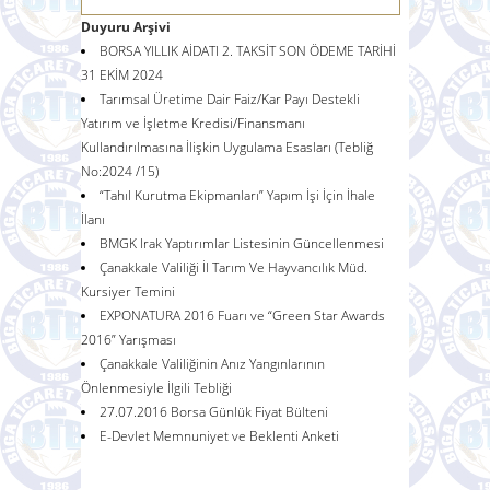
Duyuru Arşivi
BORSA YILLIK AİDATI 2. TAKSİT SON ÖDEME TARİHİ
31 EKİM 2024
Tarımsal Üretime Dair Faiz/Kar Payı Destekli
Yatırım ve İşletme Kredisi/Finansmanı
Kullandırılmasına İlişkin Uygulama Esasları (Tebliğ
No:2024 /15)
“Tahıl Kurutma Ekipmanları” Yapım İşi İçin İhale
İlanı
BMGK Irak Yaptırımlar Listesinin Güncellenmesi
Çanakkale Valiliği İl Tarım Ve Hayvancılık Müd.
Kursiyer Temini
EXPONATURA 2016 Fuarı ve “Green Star Awards
2016” Yarışması
Çanakkale Valiliğinin Anız Yangınlarının
Önlenmesiyle İlgili Tebliği
27.07.2016 Borsa Günlük Fiyat Bülteni
E-Devlet Memnuniyet ve Beklenti Anketi