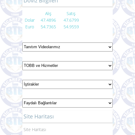
Döviz Bilgileri
Alış
Satış
Dolar
47.4896
47.6799
Euro
54.7365
54.9559
Site Haritası
Site Haritası