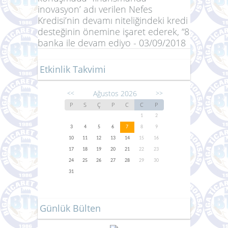
inovasyon’ adı verilen Nefes
Kredisi’nin devamı niteliğindeki kredi
desteğinin önemine işaret ederek, “8
banka ile devam ediyo - 03/09/2018
Etkinlik Takvimi
Ağustos 2026
<<
>>
P
S
Ç
P
C
C
P
1
2
3
4
5
6
7
8
9
10
11
12
13
14
15
16
17
18
19
20
21
22
23
24
25
26
27
28
29
30
31
Günlük Bülten