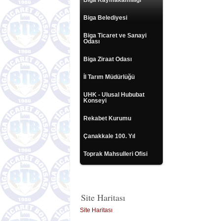
Biga Kaymakamlılığı
Biga Belediyesi
Biga Ticaret ve Sanayi
Odası
Biga Ziraat Odası
İl Tarım Müdürlüğü
UHK - Ulusal Hububat
Konseyi
Rekabet Kurumu
Çanakkale 100. Yıl
Toprak Mahsulleri Ofisi
Site Haritası
Site Haritası