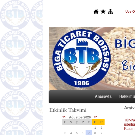
Üye O
Anasayfa
Hakkımı
Arşiv
Etkinlik Takvimi
<<
Ağustos 2026
>>
Türkiy
P
S
Ç
P
C
C
P
işbirl
1
2
Kasım 
3
4
5
6
7
8
9