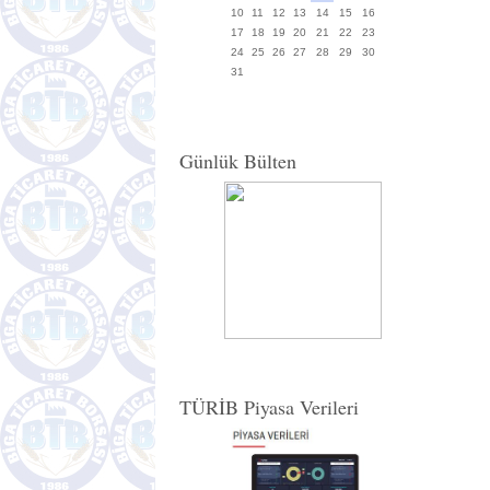
10
11
12
13
14
15
16
17
18
19
20
21
22
23
24
25
26
27
28
29
30
31
Günlük Bülten
TÜRİB Piyasa Verileri