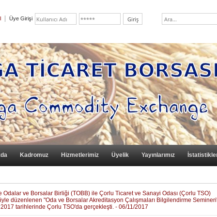
l
Üye Girişi
zda
Kadromuz
Hizmetlerimiz
Üyelik
Yayınlarımız
İstatistikle
e Odalar ve Borsalar Birliği (TOBB) ile Çorlu Ticaret ve Sanayi Odası (Çorlu TSO)
iğiyle düzenlenen "Oda ve Borsalar Akreditasyon Çalışmaları Bilgilendirme Semineri"
2017 tarihlerinde Çorlu TSO'da gerçekleşti. - 06/11/2017