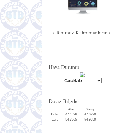
15 Temmuz Kahramanlarına
Hava Durumu
Döviz Bilgileri
Alış
Satış
Dolar
47.4896
47.6799
Euro
54.7365
54.9559