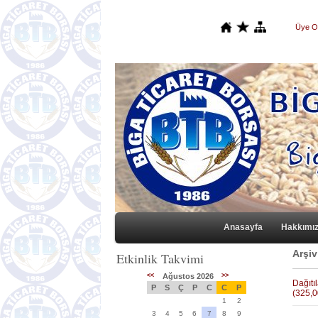
Üye O
Anasayfa
Hakkımı
Arşiv
Etkinlik Takvimi
<<
Ağustos 2026
>>
Dağıtıl
P
S
Ç
P
C
C
P
(325,0
1
2
3
4
5
6
7
8
9