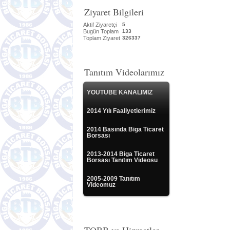
Ziyaret Bilgileri
Aktif Ziyaretçi
5
Bugün Toplam
133
Toplam Ziyaret
326337
Tanıtım Videolarımız
YOUTUBE KANALIMIZ
2014 Yılı Faaliyetlerimiz
2014 Basında Biga Ticaret
Borsası
2013-2014 Biga Ticaret
Borsası Tanıtım Videosu
2005-2009 Tanıtım
Videomuz