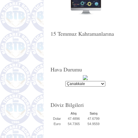
15 Temmuz Kahramanlarına
Hava Durumu
Döviz Bilgileri
Alış
Satış
Dolar
47.4896
47.6799
Euro
54.7365
54.9559