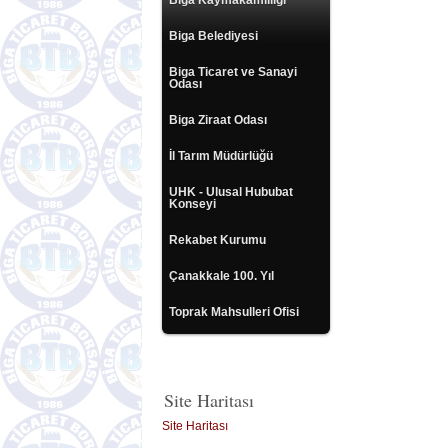
Biga Kaymakamlılığı
Biga Belediyesi
Biga Ticaret ve Sanayi
Odası
Biga Ziraat Odası
İl Tarım Müdürlüğü
UHK - Ulusal Hububat
Konseyi
Rekabet Kurumu
Çanakkale 100. Yıl
Toprak Mahsulleri Ofisi
Site Haritası
Site Haritası