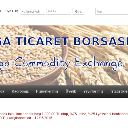
l
Üye Girişi
zda
Kadromuz
Hizmetlerimiz
Üyelik
Yayınlarımız
İstatistikle
acak toklu koçların bir başı 1.300,00 TL olup, %75 i hibe, %25 i yetiştirici tarafından
0 TL) karşılanacaktır. - 12/05/2016