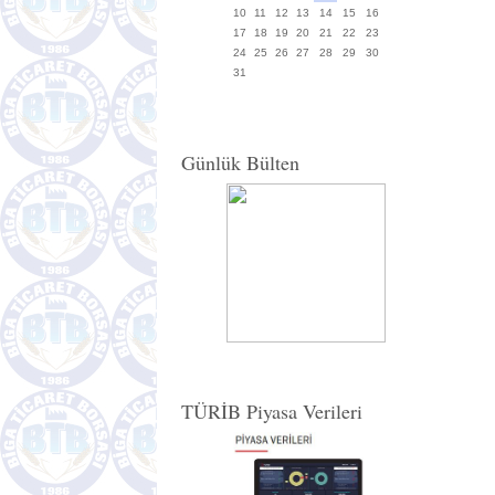
10
11
12
13
14
15
16
17
18
19
20
21
22
23
24
25
26
27
28
29
30
31
Günlük Bülten
TÜRİB Piyasa Verileri