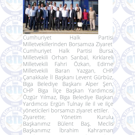
Cumhuriyet Halk Partisi
Milletvekillerinden Borsamıza Ziyaret
Cumhuriyet Halk Partisi Bursa
Milletvekili Orhan Sarıbal, Kırklareli
Milletvekili Fahri Özkan, Edirne
Milletvekili Baran Yazgan, CHP
Çanakkale İl Başkanı Levent Gürbüz,
Biga Belediye Başkanı Alper Şen,
CHP Biga İlçe Başkan Yardımcısı
Özgür Yılmaz, Biga Belediye Başkan
Yardımcısı Ergün Tulnay ile il ve ilçe
yöneticileri borsamızı ziyaret ettiler.
Ziyarette; Yönetim Kurulu
Başkanımız Bülent Baş, Meclis
Başkanımız İbrahim Kahraman