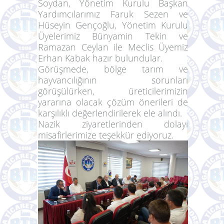
Soydan, Yönetim Kurulu Başkan
Yardımcılarımız Faruk Sezen ve
Hüseyin Gençoğlu, Yönetim Kurulu
Üyelerimiz Bünyamin Tekin ve
Ramazan Ceylan ile Meclis Üyemiz
Erhan Kabak hazır bulundular.
Görüşmede, bölge tarım ve
hayvancılığının sorunları
görüşülürken, üreticilerimizin
yararına olacak çözüm önerileri de
karşılıklı değerlendirilerek ele alındı.
Nazik ziyaretlerinden dolayı
misafirlerimize teşekkür ediyoruz.