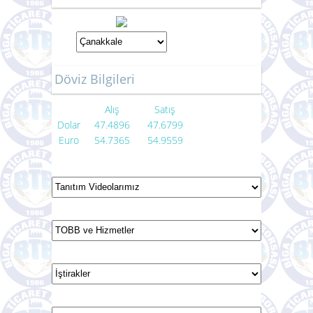
Döviz Bilgileri
Alış
Satış
Dolar
47.4896
47.6799
Euro
54.7365
54.9559