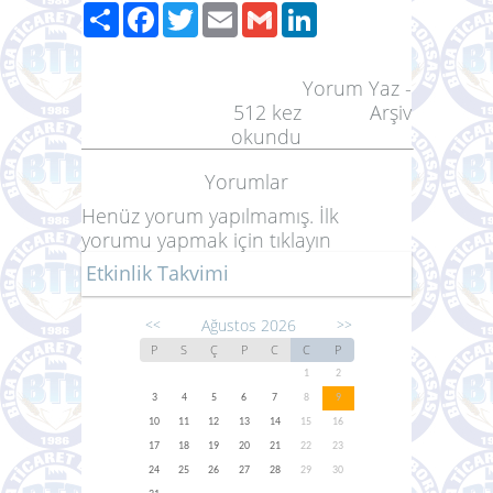
Paylaş
Facebook
Twitter
Email
Gmail
LinkedIn
Yorum Yaz
-
512
kez
Arşiv
okundu
Yorumlar
Henüz yorum yapılmamış. İlk
yorumu yapmak için
tıklayın
Etkinlik Takvimi
Ağustos 2026
<<
>>
P
S
Ç
P
C
C
P
1
2
3
4
5
6
7
8
9
10
11
12
13
14
15
16
17
18
19
20
21
22
23
24
25
26
27
28
29
30