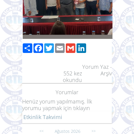
Paylaş
Facebook
Twitter
Email
Gmail
LinkedIn
Yorum Yaz
-
552
kez
Arşiv
okundu
Yorumlar
Henüz yorum yapılmamış. İlk
yorumu yapmak için
tıklayın
Etkinlik Takvimi
Ağustos 2026
<<
>>