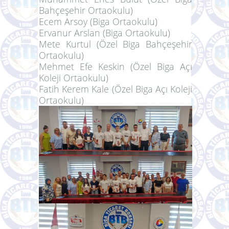
Bahçeşehir Ortaokulu)
Ecem Arsoy (Biga Ortaokulu)
Ervanur Arslan (Biga Ortaokulu)
Mete Kurtul (Özel Biga Bahçeşehir
Ortaokulu)
Mehmet Efe Keskin (Özel Biga Açı
Koleji Ortaokulu)
Fatih Kerem Kale (Özel Biga Açı Koleji
Ortaokulu)