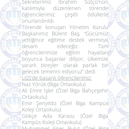
Sekreterimiz İbrahim Sütçü’nün
katılımıyla düzenlenen törende
öğrencilerimiz çeşitli ödüllerle
onurlandırıldı.
Törende konuşan Yönetim Kurulu
Başkanımız Bülent Baş, “Gücümüz
yettiğince eğitime destek vermeye
devam edeceğiz. Tüm
öğrencilerimize eğitim hayatları
boyunca başarılar diliyor, ülkemize
yararlı bireyler olarak parlak bir
gelecek temenni ediyoruz” dedi.
LGS’de başarılı öğrencilerimiz:
Naz Yörük (Biga Ortaokulu)
Ali Emre İşler (Özel Biga Bahçeşehir
Ortaokulu)
Emir Şenyıldız (Özel Biga Kampüs
Koleji Ortaokulu)
Gökçe Ada Karasu (Özel Biga
Kampüs Koleji Ortaokulu)
Muhammet Enes Bulut (Özel Biga