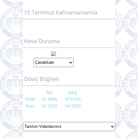
15 Temmuz Kahramanlarına
Hava Durumu
Döviz Bilgileri
Alış
Satış
Dolar
47.4896
47.6799
Euro
54.7365
54.9559