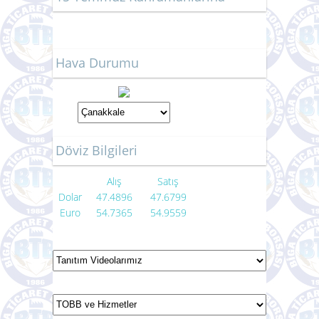
Hava Durumu
Döviz Bilgileri
Alış
Satış
Dolar
47.4896
47.6799
Euro
54.7365
54.9559