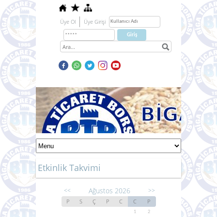
Üye Ol
Üye Girişi
Etkinlik Takvimi
Ağustos 2026
<<
>>
P
S
Ç
P
C
C
P
1
2