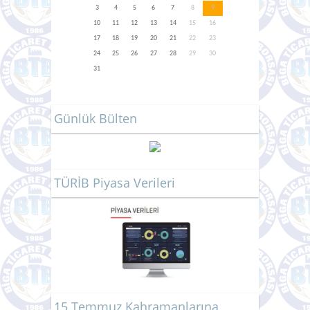
3
4
5
6
7
8
9
10
11
12
13
14
15
16
17
18
19
20
21
22
23
24
25
26
27
28
29
30
31
Günlük Bülten
TÜRİB Piyasa Verileri
15 Temmuz Kahramanlarına