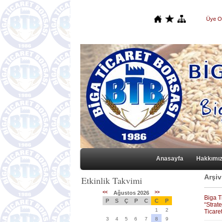
Üye O
Anasayfa
Hakkımı
Arşiv
Etkinlik Takvimi
<<
Ağustos 2026
>>
Biga T
P
S
Ç
P
C
C
P
“Strat
1
2
Ticare
3
4
5
6
7
8
9