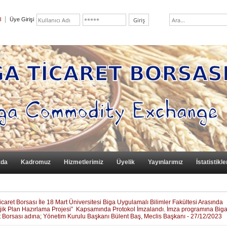
l
Üye Girişi
zda
Kadromuz
Hizmetlerimiz
Üyelik
Yayınlarımız
İstatistikle
icaret Borsası İle 18 Mart Üniversitesi Biga Uygulamalı Bilimler Fakültesi Arasında
ejik Plan Hazırlama Projesi” Kapsamında Protokol İmzalandı. İmza programına Big
t Borsası adına; Yönetim Kurulu Başkanı Bülent Baş, Meclis Başkanı - 27/12/2023