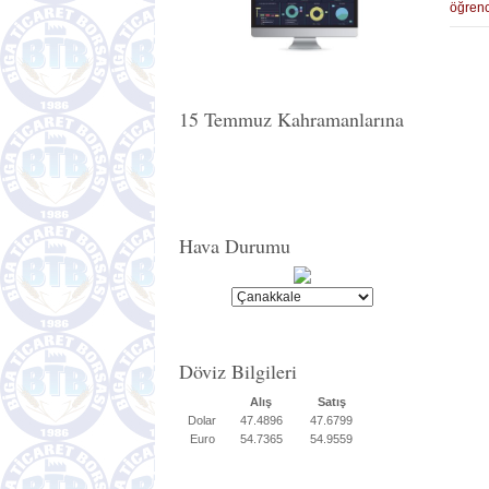
öğrenc
15 Temmuz Kahramanlarına
Hava Durumu
Döviz Bilgileri
Alış
Satış
Dolar
47.4896
47.6799
Euro
54.7365
54.9559