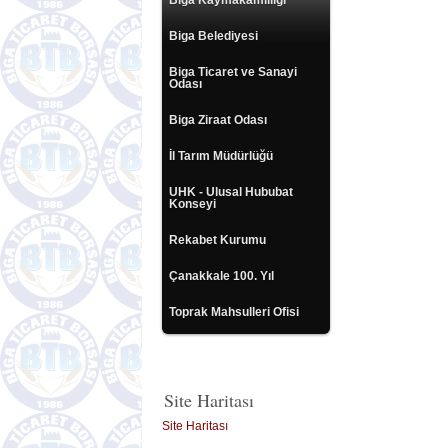
Biga Kaymakamlılığı
Biga Belediyesi
Biga Ticaret ve Sanayi
Odası
Biga Ziraat Odası
İl Tarım Müdürlüğü
UHK - Ulusal Hububat
Konseyi
Rekabet Kurumu
Çanakkale 100. Yıl
Toprak Mahsulleri Ofisi
Site Haritası
Site Haritası