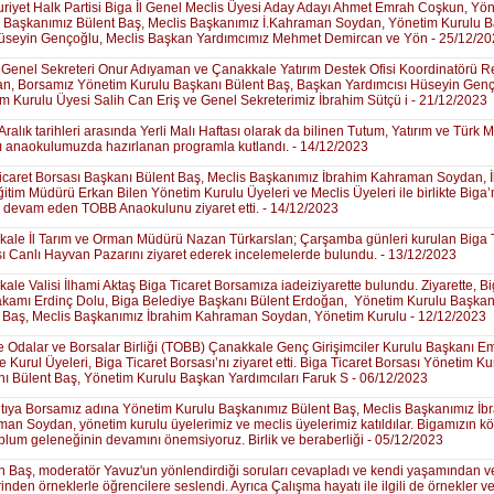
iyet Halk Partisi Biga İl Genel Meclis Üyesi Aday Adayı Ahmet Emrah Coşkun, Yö
 Başkanımız Bülent Baş, Meclis Başkanımız İ.Kahraman Soydan, Yönetim Kurulu 
üseyin Gençoğlu, Meclis Başkan Yardımcımız Mehmet Demircan ve Yön - 25/12/2
enel Sekreteri Onur Adıyaman ve Çanakkale Yatırım Destek Ofisi Koordinatörü R
n, Borsamız Yönetim Kurulu Başkanı Bülent Baş, Başkan Yardımcısı Hüseyin Genç
m Kurulu Üyesi Salih Can Eriş ve Genel Sekreterimiz İbrahim Sütçü i - 21/12/2023
Aralık tarihleri arasında Yerli Malı Haftası olarak da bilinen Tutum, Yatırım ve Türk M
ı anaokulumuzda hazırlanan programla kutlandı. - 14/12/2023
icaret Borsası Başkanı Bülent Baş, Meclis Başkanımız İbrahim Kahraman Soydan, İ
Eğitim Müdürü Erkan Bilen Yönetim Kurulu Üyeleri ve Meclis Üyeleri ile birlikte Biga
ı devam eden TOBB Anaokulunu ziyaret etti. - 14/12/2023
ale İl Tarım ve Orman Müdürü Nazan Türkarslan; Çarşamba günleri kurulan Biga T
ı Canlı Hayvan Pazarını ziyaret ederek incelemelerde bulundu. - 13/12/2023
ale Valisi İlhami Aktaş Biga Ticaret Borsamıza iadeiziyarette bulundu. Ziyarette, B
amı Erdinç Dolu, Biga Belediye Başkanı Bülent Erdoğan, Yönetim Kurulu Başkan
 Baş, Meclis Başkanımız İbrahim Kahraman Soydan, Yönetim Kurulu - 12/12/2023
e Odalar ve Borsalar Birliği (TOBB) Çanakkale Genç Girişimciler Kurulu Başkanı E
e Kurul Üyeleri, Biga Ticaret Borsası’nı ziyaret etti. Biga Ticaret Borsası Yönetim Ku
ı Bülent Baş, Yönetim Kurulu Başkan Yardımcıları Faruk S - 06/12/2023
tıya Borsamız adına Yönetim Kurulu Başkanımız Bülent Baş, Meclis Başkanımız İb
an Soydan, yönetim kurulu üyelerimiz ve meclis üyelerimiz katıldılar. Bigamızın kö
toplum geleneğinin devamını önemsiyoruz. Birlik ve beraberliği - 05/12/2023
 Baş, moderatör Yavuz'un yönlendirdiği soruları cevapladı ve kendi yaşamından v
rinden örneklerle öğrencilere seslendi. Ayrıca Çalışma hayatı ile ilgili de örnekler v