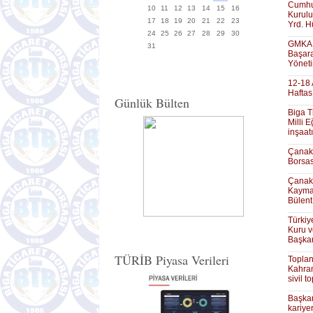
Cumhur
10
11
12
13
14
15
16
Kurulu
17
18
19
20
21
22
23
Yrd. H
24
25
26
27
28
29
30
GMKA G
31
Başara
Yöneti
12-18 
Haftas
Günlük Bülten
Biga T
Milli 
inşaat
Çanakk
Borsas
Çanakk
Kaymak
Bülent
Türkiy
Kuru v
Başkan
TÜRİB Piyasa Verileri
Toplan
Kahram
sivil 
Başkan
kariye