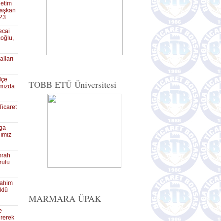
netim
Başkan
023
ecai
oğlu,
alları
lçe
TOBB ETÜ Üniversitesi
’mızda
icaret
iga
ımız
mrah
rulu
rahim
klü
MARMARA ÜPAK
e
ererek